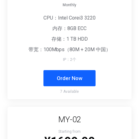
Monthly
CPU：Intel Corei3 3220
内存：8GB ECC
存储：1 TB HDD
带宽：100Mbps（80M + 20M 中国）
IP：2个
Order Now
7 Available
MY-02
Starting from