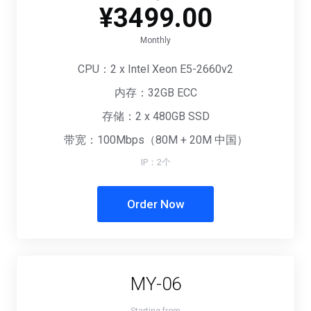
¥3499.00
Monthly
CPU：2 x Intel Xeon E5-2660v2
内存：32GB ECC
存储：2 x 480GB SSD
带宽：100Mbps（80M + 20M 中国）
IP：2个
Order Now
MY-06