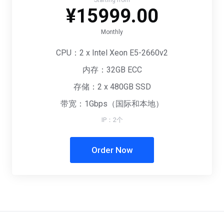
Starting from
¥15999.00
Monthly
CPU：2 x Intel Xeon E5-2660v2
内存：32GB ECC
存储：2 x 480GB SSD
带宽：1Gbps（国际和本地）
IP：2个
Order Now