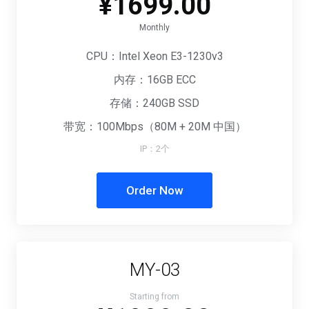
¥1699.00
Monthly
CPU：Intel Xeon E3-1230v3
内存：16GB ECC
存储：240GB SSD
带宽：100Mbps（80M + 20M 中国）
IP：2个
Order Now
MY-03
Starting from