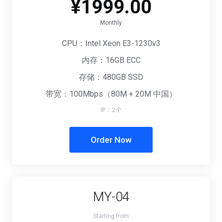
¥1999.00
Monthly
CPU：Intel Xeon E3-1230v3
内存：16GB ECC
存储：480GB SSD
带宽：100Mbps（80M + 20M 中国）
IP：2个
Order Now
MY-04
Starting from